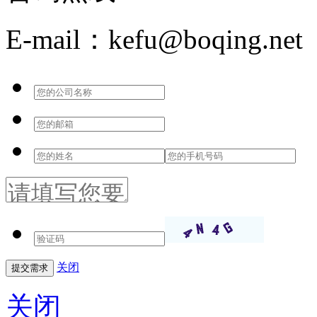
E-mail：kefu@boqing.net
关闭
关闭